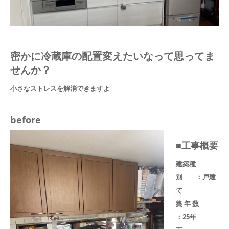
密かに冷蔵庫の配置変えたいなって思ってま
せんか？
小さなストレスを解消できますよ
before
■工事概要
建築種
別 ：戸建
て
築 年 数
：25年