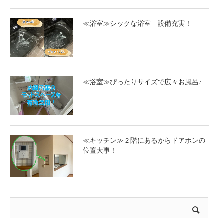
≪浴室≫シックな浴室 設備充実！
≪浴室≫ぴったりサイズで広々お風呂♪
≪キッチン≫２階にあるからドアホンの
位置大事！