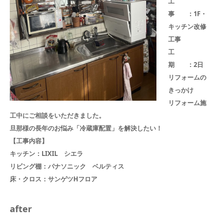
工
事 ：1F・
キッチン改修
工事
工
期 ：2日
リフォームの
きっかけ
リフォーム施
工中にご相談をいただきました。
旦那様の長年のお悩み「冷蔵庫配置」を解決したい！
【工事内容】
キッチン：LIXIL シエラ
リビング棚：パナソニック ベルティス
床・クロス：サンゲツHフロア
after