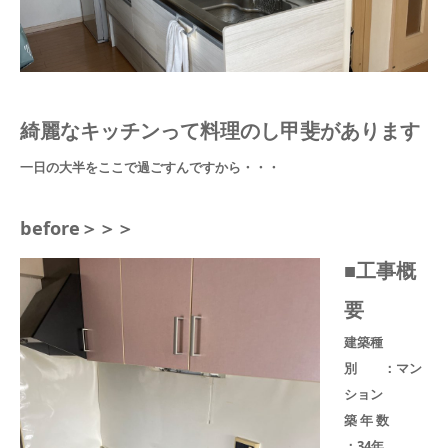
綺麗なキッチンって料理のし甲斐があります
一日の大半をここで過ごすんですから・・・
before＞＞＞
■工事概
要
建築種
別 ：マン
ション
築 年 数
：34年