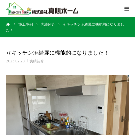
ーム
施工事例
実績紹介
≪キッチン≫綺麗に機能的になりまし
会社案内
た！
サービス内容
≪キッチン≫綺麗に機能的になりました！
施工迄の流れ
2025.02.23
実績紹介
施工事例
よくある質問
アクセス
お問い合わせ