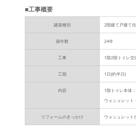
■工事概要
建築種別
2階建て戸建て
築年数
24年
工事
1階2階トイレ交
工期
1日(約半日)
内容
1階トイレ本体：
ウォシュレット：
リフォームのきっかけ
ウォシュレット