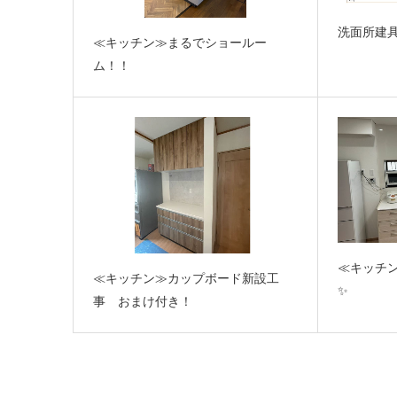
洗面所建
≪キッチン≫まるでショールー
ム！！
≪キッチ
≪キッチン≫カップボード新設工
✨
事 おまけ付き！