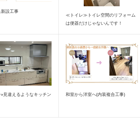
具新設工事
≪トイレ≫トイレ空間のリフォーム
は便器だけじゃないんです！
ン»見違えるようなキッチン
和室から洋室へ(内装複合工事)