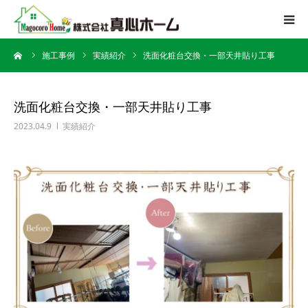
ーム
施工事例
実績紹介
洗面化粧台交換・一部天井貼り工事
会社案内
サービス内容
洗面化粧台交換・一部天井貼り工事
2023.04.9
実績紹介
施工迄の流れ
施工事例
よくある質問
アクセス
お問い合わせ