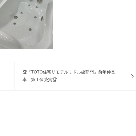
🏆『TOTO住宅リモデルミドル級部門』前年伸長
率 第１位受賞🏆